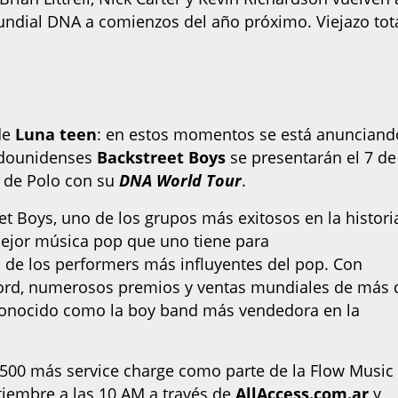
undial DNA a comienzos del año próximo. Viejazo tota
 de
Luna teen
: en estos momentos se está anunciand
tadounidenses
Backstreet Boys
se presentarán el 7 de
 de Polo con su
DNA World Tour
.
et Boys, uno de los grupos más exitosos en la histori
mejor música pop que uno tiene para
o de los performers más influyentes del pop. Con
cord, numerosos premios y ventas mundiales de más 
econocido como la boy band más vendedora en la
2.500 más service charge como parte de la Flow Music
tiembre a las 10 AM a través de
AllAccess.com.ar
y