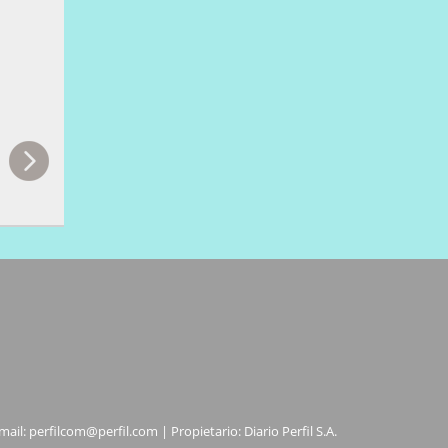
mail:
perfilcom@perfil.com
| Propietario: Diario Perfil S.A.