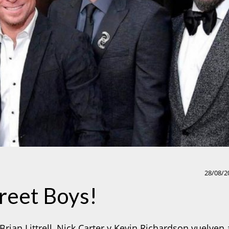
28/08/2
reet Boys!
rian Littrell, Nick Carter y Kevin Richardson vuelven 