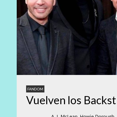
FANDOM
Vuelven los Backst
A. J. McLean, Howie Dorough, B