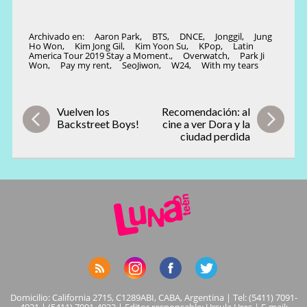
Archivado en:
Aaron Park
,
BTS
,
DNCE
,
Jonggil
,
Jung
Ho Won
,
Kim Jong Gil
,
Kim Yoon Su
,
KPop
,
Latin
America Tour 2019 Stay a Moment.
,
Overwatch
,
Park Ji
Won
,
Pay my rent
,
SeoJiwon
,
W24
,
With my tears
Vuelven los
Recomendación: al
Backstreet Boys!
cine a ver Dora y la
ciudad perdida
Domicilio: California 2715, C1289ABI, CABA, Argentina | Tel: (5411) 7091-