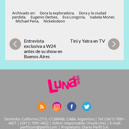
Archivado en:
Dora la exploradora
,
Dora y la ciudad
perdida
,
Eugenio Derbez
,
Eva Longoria
,
Isabela Moner
,
Michael Pena
,
Nickelodeon
Entrevista
Tini y Yatra en TV
exclusiva a W24
antes de su show en
Buenos Aires
Domicilio: California 2715, C1289ABI, CABA, Argentina | Tel: (5411) 7091-
4921 | (5411) 7091-4922 | Editor responsable: Ursula Ures | E-mail:
perfilcom@perfil.com
| Propietario: Diario Perfil S.A.