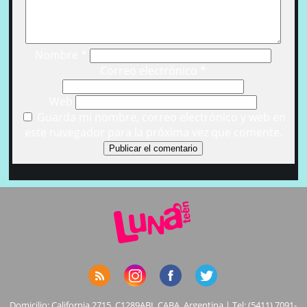
Nombre
*
Correo electrónico
*
Web
Guarda mi nombre, correo electrónico y web en
este navegador para la próxima vez que comente.
Domicilio: California 2715, C1289ABI, CABA, Argentina | Tel: (5411) 7091-