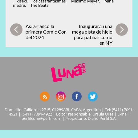
kiseki
,
los cazafantasmas
,
Máximo Meyer
,
reina
madre
,
The Beats
Así arrancó la
Inaugurarán una
primera Comic Con
mega pista de hielo
del 2024
para patinar como
en NY
Domicilio: California 2715, C1289ABI, CABA, Argentina | Tel: (5411) 7091-
4921 | (5411) 7091-4922 | Editor responsable: Ursula Ures | E-mail:
perfilcom@perfil.com
| Propietario: Diario Perfil S.A.