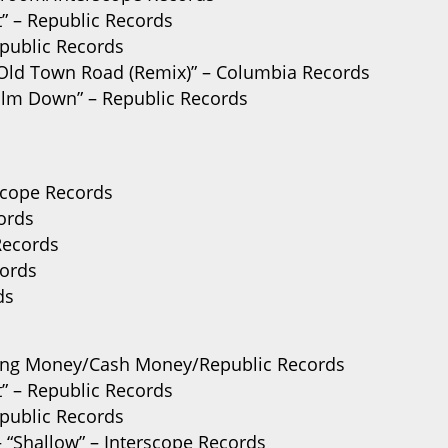
t” – Republic Records
epublic Records
 – “Old Town Road (Remix)” – Columbia Records
Calm Down” – Republic Records
rscope Records
ords
Records
cords
ds
Young Money/Cash Money/Republic Records
t” – Republic Records
epublic Records
 “Shallow” – Interscope Records