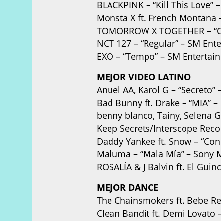
BLACKPINK – “Kill This Love” 
Monsta X ft. French Montana 
TOMORROW X TOGETHER – “Cat
NCT 127 – “Regular” – SM Ent
EXO – “Tempo” – SM Entertai
MEJOR VIDEO LATINO
Anuel AA, Karol G – “Secreto” 
Bad Bunny ft. Drake – “MIA” 
benny blanco, Tainy, Selena G
Keep Secrets/Interscope Reco
Daddy Yankee ft. Snow – “Con
Maluma – “Mala Mía” – Sony M
ROSALÍA & J Balvin ft. El Gui
MEJOR DANCE
The Chainsmokers ft. Bebe Re
Clean Bandit ft. Demi Lovato –