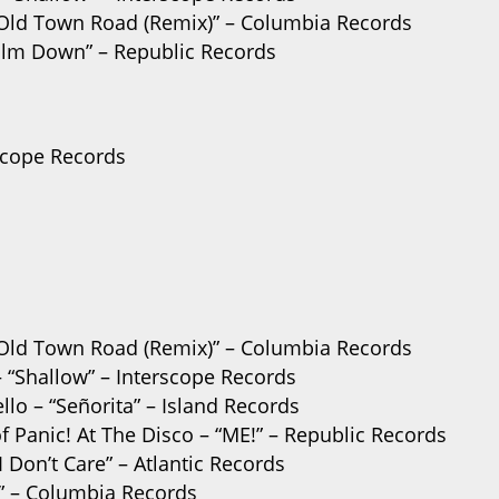
 – “Old Town Road (Remix)” – Columbia Records
Calm Down” – Republic Records
rscope Records
 – “Old Town Road (Remix)” – Columbia Records
 “Shallow” – Interscope Records
o – “Señorita” – Island Records
of Panic! At The Disco – “ME!” – Republic Records
I Don’t Care” – Atlantic Records
v” – Columbia Records