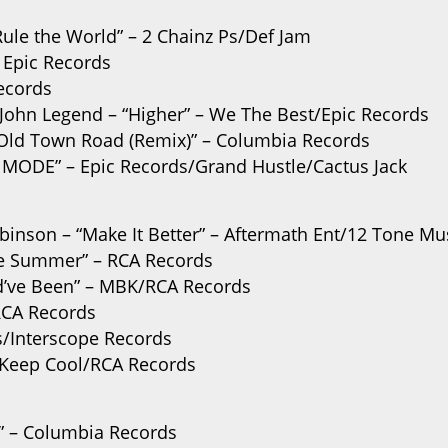
“Rule the World” – 2 Chainz Ps/Def Jam
 – Epic Records
Records
 John Legend – “Higher” – We The Best/Epic Records
 – “Old Town Road (Remix)” – Columbia Records
KO MODE” – Epic Records/Grand Hustle/Cactus Jack
binson – “Make It Better” – Aftermath Ent/12 Tone Mu
ke Summer” – RCA Records
uld’ve Been” – MBK/RCA Records
 RCA Records
s/Interscope Records
– Keep Cool/RCA Records
v” – Columbia Records