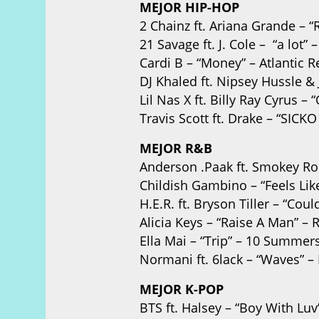
MEJOR HIP-HOP
2 Chainz ft. Ariana Grande – 
21 Savage ft. J. Cole – “a lot”
Cardi B – “Money” – Atlantic 
DJ Khaled ft. Nipsey Hussle &
Lil Nas X ft. Billy Ray Cyrus
Travis Scott ft. Drake – “SIC
MEJOR R&B
Anderson .Paak ft. Smokey Ro
Childish Gambino – “Feels Li
H.E.R. ft. Bryson Tiller – “Co
Alicia Keys – “Raise A Man” –
Ella Mai – “Trip” – 10 Summer
Normani ft. 6lack – “Waves” 
MEJOR K-POP
BTS ft. Halsey – “Boy With Lu