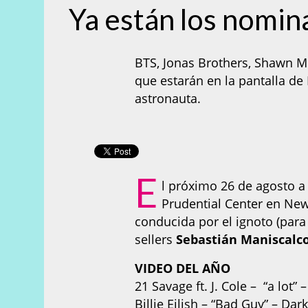
Ya están los nomi
BTS, Jonas Brothers, Shawn 
que estarán en la pantalla de
astronauta.
E
l próximo 26 de agosto a
Prudential Center en New
conducida por el ignoto (para
sellers
Sebastián Maniscalc
VIDEO DEL AÑO
21 Savage ft. J. Cole – “a lot”
Billie Eilish – “Bad Guy” – D