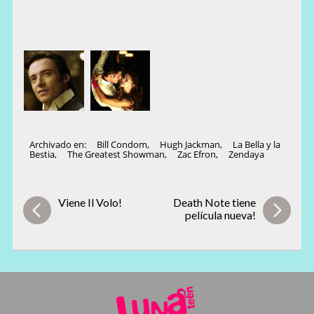
Archivado en:
Bill Condom
,
Hugh Jackman
,
La Bella y la
Bestia
,
The Greatest Showman
,
Zac Efron
,
Zendaya
Viene Il Volo!
Death Note tiene
película nueva!