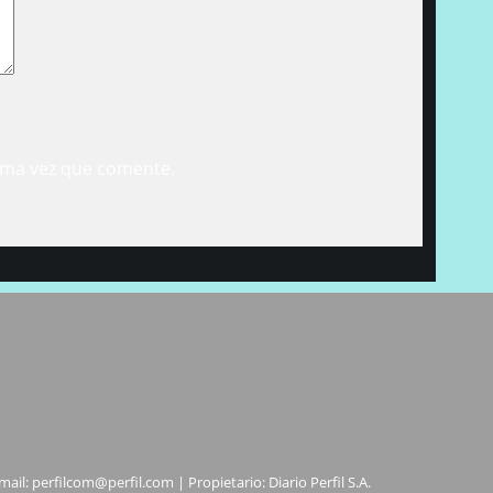
ima vez que comente.
mail:
perfilcom@perfil.com
| Propietario: Diario Perfil S.A.