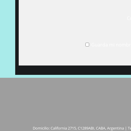
C
Guarda mi nombre
Domicilio: California 2715, C1289ABI, CABA, Argentina | T