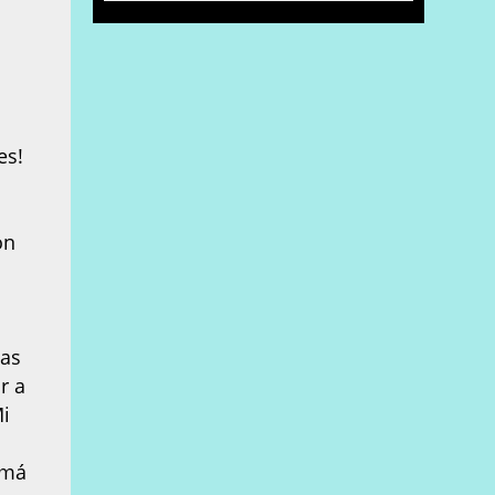
es!
on
las
r a
Mi
amá