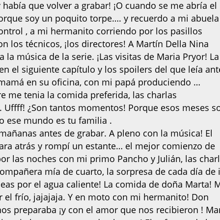
había que volver a grabar! ¡O cuando se me abría el
porque soy un poquito torpe…. y recuerdo a mi abuela
trol , a mi hermanito corriendo por los pasillos
n los técnicos, ¡los directores! A Martín Della Nina
la música de la serie. ¡Las visitas de Maria Pryor! La
 el siguiente capítulo y los spoilers del que leía ant
 mamá en su oficina, con mi papá produciendo …
 me tenia la comida preferida, las charlas
. Uffff! ¿Son tantos momentos! Porque esos meses s
o ese mundo es tu familia .
mañanas antes de grabar. A pleno con la música! El
para atrás y rompí un estante… el mejor comienzo de
 por las noches con mi primo Pancho y Julián, las char
compañera mía de cuarto, la sorpresa de cada día de i
eleas por el agua caliente! La comida de doña Marta! 
el frío, jajajaja. Y en moto con mi hermanito! Don
 nos preparaba ¡y con el amor que nos recibieron ! M