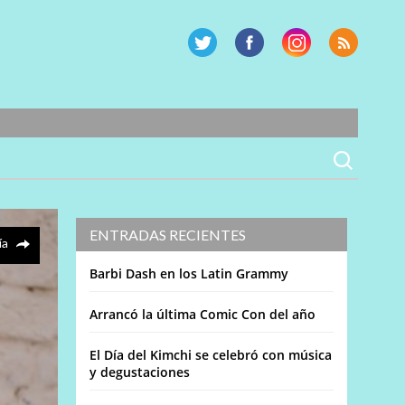
ENTRADAS RECIENTES
ía
Barbi Dash en los Latin Grammy
Arrancó la última Comic Con del año
El Día del Kimchi se celebró con música
y degustaciones