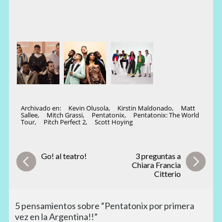
Archivado en:
Kevin Olusola
,
Kirstin Maldonado
,
Matt
Sallee
,
Mitch Grassi
,
Pentatonix
,
Pentatonix: The World
Tour
,
Pitch Perfect 2
,
Scott Hoying
Go! al teatro!
3 preguntas a
Chiara Francia
Citterio
5 pensamientos sobre “Pentatonix por primera
vez en la Argentina!!”