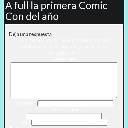
A full la primera Comic
Con del año
Deja una respuesta
Tu dirección de correo electrónico no será
publicada.
Los campos obligatorios están
marcados con
*
Comentario
Nombre
*
Correo electrónico
*
Web