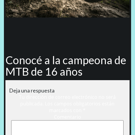
Conocé a la campeona de
MTB de 16 años
Deja una respuesta
Tu dirección de correo electrónico no será
publicada.
Los campos obligatorios están
marcados con
*
Comentario