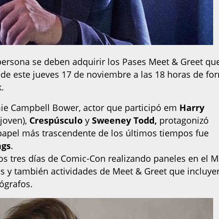
persona se deben adquirir los Pases Meet & Greet qu
r de este jueves 17 de noviembre a las 18 horas de fo
.
ie Campbell Bower, actor que participó em
Harry
joven),
Crespúsculo
y
Sweeney Todd,
protagonizó
papel más trascendente de los últimos tiempos fue
ngs
.
os tres días de Comic-Con realizando paneles en el M
es y también actividades de Meet & Greet que incluye
tógrafos.