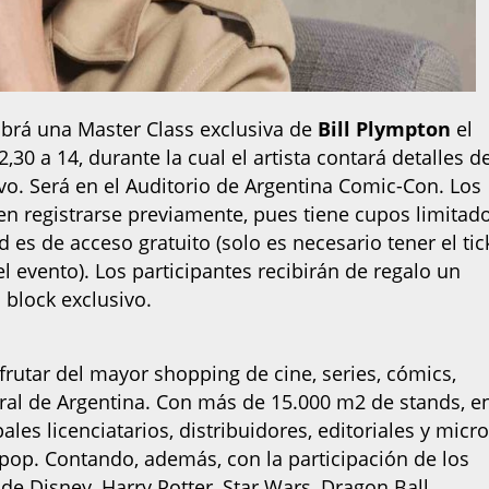
brá una Master Class exclusiva de
Bill Plympton
el
0 a 14, durante la cual el artista contará detalles d
ivo. Será en el Auditorio de Argentina Comic-Con. Los
en registrarse previamente, pues tiene cupos limitado
es de acceso gratuito (solo es necesario tener el tic
l evento). Los participantes recibirán de regalo un
n block exclusivo.
rutar del mayor shopping de cine, series, cómics,
ral de Argentina. Con más de 15.000 m2 de stands, e
ales licenciatarios, distribuidores, editoriales y micr
pop. Contando, además, con la participación de los
de Disney, Harry Potter, Star Wars, Dragon Ball.