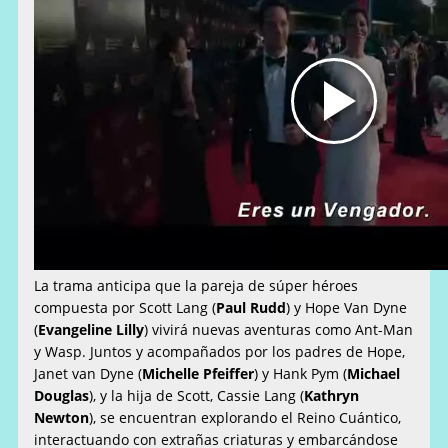
La trama anticipa que la pareja de súper héroes
compuesta por Scott Lang (
Paul Rudd
) y Hope Van Dyne
(
Evangeline Lilly
) vivirá nuevas aventuras como Ant-Man
y Wasp. Juntos y acompañados por los padres de Hope,
Janet van Dyne (
Michelle Pfeiffer
) y Hank Pym (
Michael
Douglas
), y la hija de Scott, Cassie Lang (
Kathryn
Newton
), se encuentran explorando el Reino Cuántico,
interactuando con extrañas criaturas y embarcándose