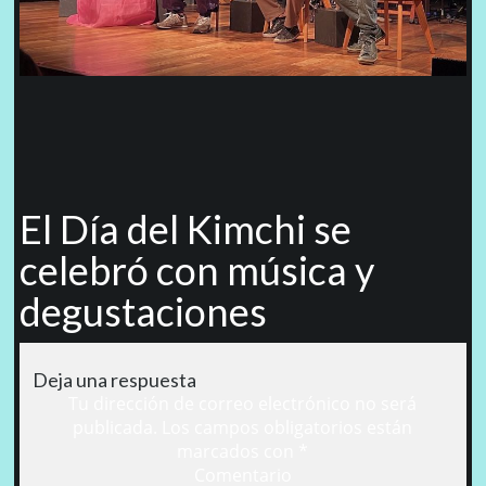
El Día del Kimchi se
celebró con música y
degustaciones
Deja una respuesta
Tu dirección de correo electrónico no será
publicada.
Los campos obligatorios están
marcados con
*
Comentario