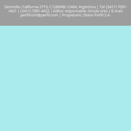
Domicilio: California 2715, C1289ABI, CABA, Argentina | Tel: (5411) 7091-
4921 | (5411) 7091-4922 | Editor responsable: Ursula Ures | E-mail:
perfilcom@perfil.com
| Propietario: Diario Perfil S.A.