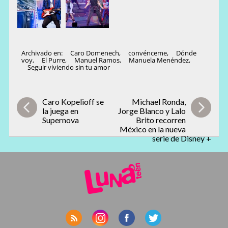
Archivado en:
Caro Domenech
,
convénceme
,
Dónde
voy
,
El Purre
,
Manuel Ramos
,
Manuela Menéndez
,
Seguir viviendo sin tu amor
Caro Kopelioff se
Michael Ronda,
la juega en
Jorge Blanco y Lalo
Supernova
Brito recorren
México en la nueva
serie de Disney +