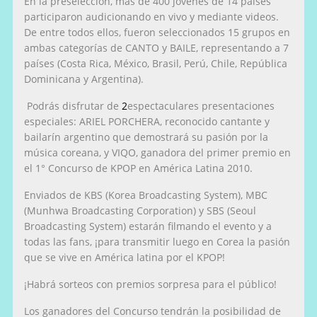
En la preselección, más de 400 jóvenes de 14 países
participaron audicionando en vivo y mediante videos.
De entre todos ellos, fueron seleccionados
15 grupos
en
ambas categorías de CANTO y BAILE, representando a 7
países (Costa Rica, México, Brasil, Perú, Chile, República
Dominicana y Argentina).
Podrás disfrutar de
2
espectaculares presentaciones
especiales: ARIEL PORCHERA, reconocido cantante y
bailarín argentino que demostrará su pasión por la
música coreana, y VIQO, ganadora del primer premio en
el 1° Concurso de KPOP en América Latina 2010.
Enviados de KBS (Korea Broadcasting System), MBC
(Munhwa Broadcasting Corporation) y SBS (Seoul
Broadcasting System) estarán filmando el evento y a
todas las fans, ¡para transmitir luego en Corea la pasión
que se vive en América latina por el KPOP!
¡Habrá sorteos con premios sorpresa para el público!
Los ganadores del Concurso tendrán la posibilidad de