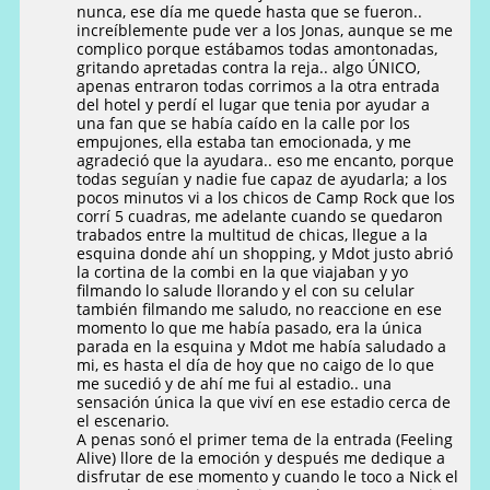
nunca, ese día me quede hasta que se fueron..
increíblemente pude ver a los Jonas, aunque se me
complico porque estábamos todas amontonadas,
gritando apretadas contra la reja.. algo ÚNICO,
apenas entraron todas corrimos a la otra entrada
del hotel y perdí el lugar que tenia por ayudar a
una fan que se había caído en la calle por los
empujones, ella estaba tan emocionada, y me
agradeció que la ayudara.. eso me encanto, porque
todas seguían y nadie fue capaz de ayudarla; a los
pocos minutos vi a los chicos de Camp Rock que los
corrí 5 cuadras, me adelante cuando se quedaron
trabados entre la multitud de chicas, llegue a la
esquina donde ahí un shopping, y Mdot justo abrió
la cortina de la combi en la que viajaban y yo
filmando lo salude llorando y el con su celular
también filmando me saludo, no reaccione en ese
momento lo que me había pasado, era la única
parada en la esquina y Mdot me había saludado a
mi, es hasta el día de hoy que no caigo de lo que
me sucedió y de ahí me fui al estadio.. una
sensación única la que viví en ese estadio cerca de
el escenario.
A penas sonó el primer tema de la entrada (Feeling
Alive) llore de la emoción y después me dedique a
disfrutar de ese momento y cuando le toco a Nick el