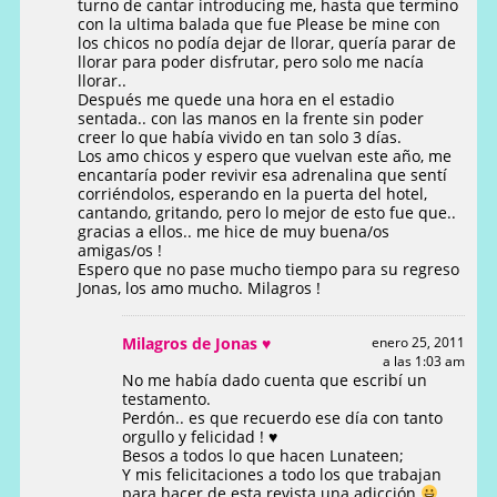
turno de cantar introducing me, hasta que termino
con la ultima balada que fue Please be mine con
los chicos no podía dejar de llorar, quería parar de
llorar para poder disfrutar, pero solo me nacía
llorar..
Después me quede una hora en el estadio
sentada.. con las manos en la frente sin poder
creer lo que había vivido en tan solo 3 días.
Los amo chicos y espero que vuelvan este año, me
encantaría poder revivir esa adrenalina que sentí
corriéndolos, esperando en la puerta del hotel,
cantando, gritando, pero lo mejor de esto fue que..
gracias a ellos.. me hice de muy buena/os
amigas/os !
Espero que no pase mucho tiempo para su regreso
Jonas, los amo mucho. Milagros !
Milagros de Jonas ♥
enero 25, 2011
a las 1:03 am
No me había dado cuenta que escribí un
testamento.
Perdón.. es que recuerdo ese día con tanto
orgullo y felicidad ! ♥
Besos a todos lo que hacen Lunateen;
Y mis felicitaciones a todo los que trabajan
para hacer de esta revista una adicción