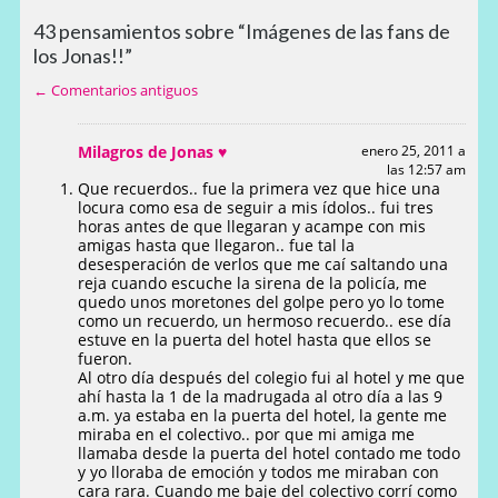
43 pensamientos sobre “Imágenes de las fans de
los Jonas!!”
← Comentarios antiguos
Milagros de Jonas ♥
enero 25, 2011 a
las 12:57 am
Que recuerdos.. fue la primera vez que hice una
locura como esa de seguir a mis ídolos.. fui tres
horas antes de que llegaran y acampe con mis
amigas hasta que llegaron.. fue tal la
desesperación de verlos que me caí saltando una
reja cuando escuche la sirena de la policía, me
quedo unos moretones del golpe pero yo lo tome
como un recuerdo, un hermoso recuerdo.. ese día
estuve en la puerta del hotel hasta que ellos se
fueron.
Al otro día después del colegio fui al hotel y me que
ahí hasta la 1 de la madrugada al otro día a las 9
a.m. ya estaba en la puerta del hotel, la gente me
miraba en el colectivo.. por que mi amiga me
llamaba desde la puerta del hotel contado me todo
y yo lloraba de emoción y todos me miraban con
cara rara. Cuando me baje del colectivo corrí como