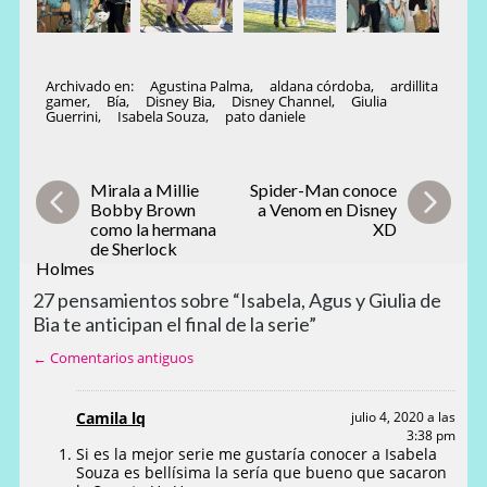
Archivado en:
Agustina Palma
,
aldana córdoba
,
ardillita
gamer
,
Bía
,
Disney Bia
,
Disney Channel
,
Giulia
Guerrini
,
Isabela Souza
,
pato daniele
Mirala a Millie
Spider-Man conoce
Bobby Brown
a Venom en Disney
como la hermana
XD
de Sherlock
Holmes
27 pensamientos sobre “Isabela, Agus y Giulia de
Bia te anticipan el final de la serie”
← Comentarios antiguos
Camila lq
julio 4, 2020 a las
3:38 pm
Si es la mejor serie me gustaría conocer a Isabela
Souza es bellísima la sería que bueno que sacaron