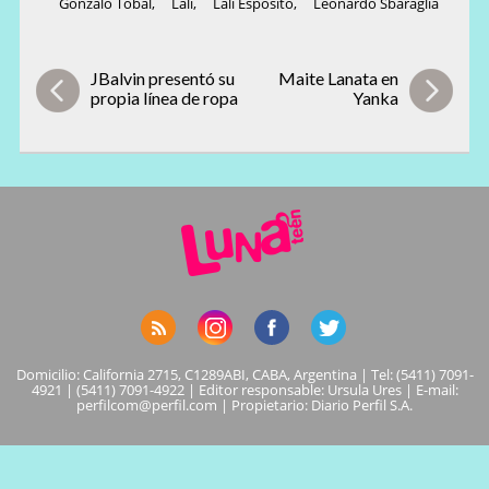
Gonzalo Tobal
,
Lali
,
Lali Espósito
,
Leonardo Sbaraglia
JBalvin presentó su
Maite Lanata en
propia línea de ropa
Yanka
Domicilio: California 2715, C1289ABI, CABA, Argentina | Tel: (5411) 7091-
4921 | (5411) 7091-4922 | Editor responsable: Ursula Ures | E-mail:
perfilcom@perfil.com
| Propietario: Diario Perfil S.A.