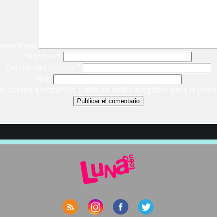
omentario
Nombre
*
Correo electrónico
*
Web
, correo electrónico y web en este navegador para la próx