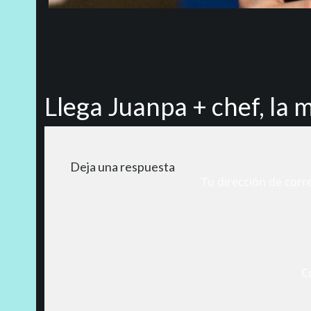
Llega Juanpa + chef, la 
Deja una respuesta
Tu dirección de corr
C