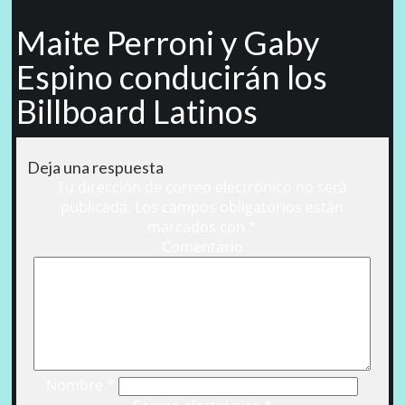
Maite Perroni y Gaby
Espino conducirán los
Billboard Latinos
Deja una respuesta
Tu dirección de correo electrónico no será
publicada.
Los campos obligatorios están
marcados con
*
Comentario
Nombre
*