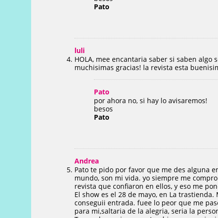
Pato
luli
HOLA, mee encantaria saber si saben algo s
muchisimas gracias! la revista esta buenis
Pato
por ahora no, si hay lo avisaremos!
besos
Pato
Andrea
Pato te pido por favor que me des alguna e
mundo, son mi vida. yo siempre me compro 
revista que confiaron en ellos, y eso me pon
El show es el 28 de mayo, en La trastienda
conseguii entrada. fuee lo peor que me paso
para mi,saltaria de la alegria, seria la pers