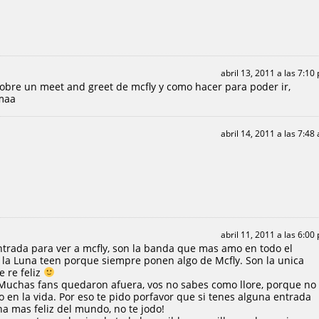
abril 13, 2011 a las 7:10
obre un meet and greet de mcfly y como hacer para poder ir,
imaa
abril 14, 2011 a las 7:48
abril 11, 2011 a las 6:00
ntrada para ver a mcfly, son la banda que mas amo en todo el
la Luna teen porque siempre ponen algo de Mcfly. Son la unica
e re feliz
. Muchas fans quedaron afuera, vos no sabes como llore, porque no
 en la vida. Por eso te pido porfavor que si tenes alguna entrada
ona mas feliz del mundo, no te jodo!