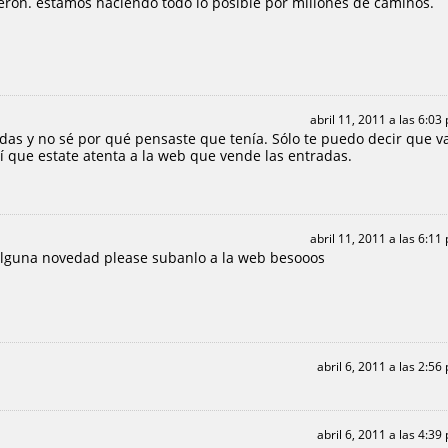
ron. estamos haciendo todo lo posible por millones de caminos.
abril 11, 2011 a las 6:03
das y no sé por qué pensaste que tenía. Sólo te puedo decir que v
sí que estate atenta a la web que vende las entradas.
abril 11, 2011 a las 6:11
alguna novedad please subanlo a la web besooos
abril 6, 2011 a las 2:56
abril 6, 2011 a las 4:39