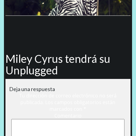
Miley Cyrus tendrá su
Unplugged
Deja una respuesta
Tu dirección de correo electrónico no será
publicada.
Los campos obligatorios están
marcados con
*
Comentario