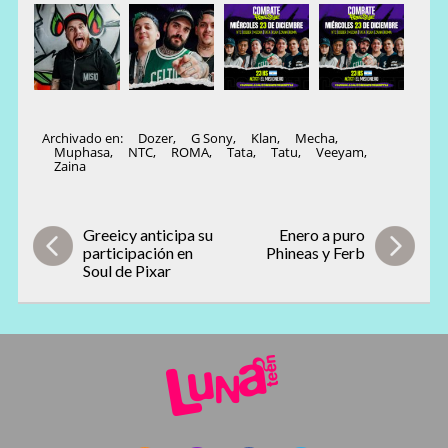
Archivado en:
Dozer
,
G Sony
,
Klan
,
Mecha
,
Muphasa
,
NTC
,
ROMA
,
Tata
,
Tatu
,
Veeyam
,
Zaina
Greeicy anticipa su
Enero a puro
participación en
Phineas y Ferb
Soul de Pixar