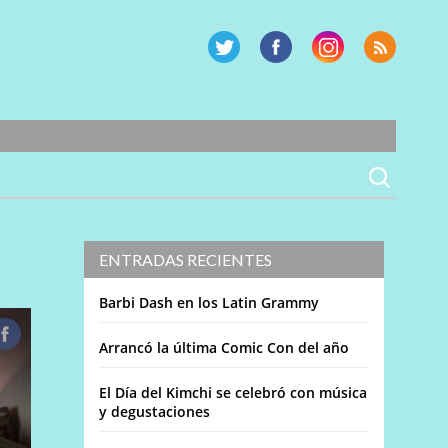
ENTRADAS RECIENTES
Barbi Dash en los Latin Grammy
Arrancó la última Comic Con del año
El Día del Kimchi se celebró con música
y degustaciones