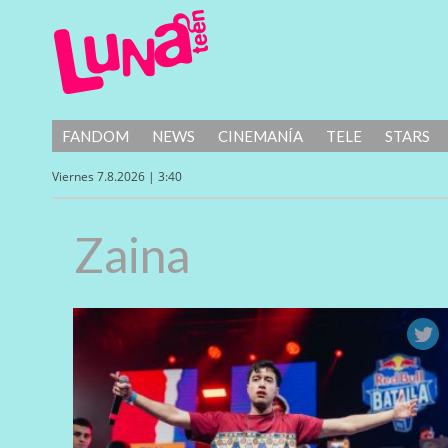
FANDOM
NEWS
CINEMANÍA
TELE
STARS
Viernes 7.8.2026 | 3:40
Zaina