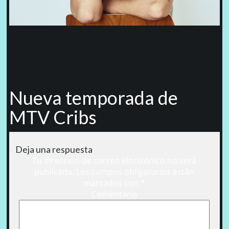
Nueva temporada de
MTV Cribs
Deja una respuesta
Tu dirección de correo electrónico no será
publicada.
Los campos obligatorios están
marcados con
*
Comentario