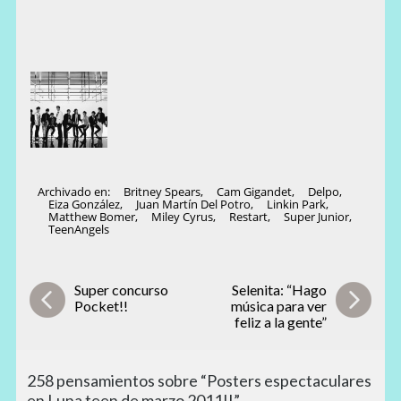
Archivado en:
Britney Spears
,
Cam Gigandet
,
Delpo
,
Eiza González
,
Juan Martín Del Potro
,
Linkin Park
,
Matthew Bomer
,
Miley Cyrus
,
Restart
,
Super Junior
,
TeenAngels
Super concurso
Selenita: “Hago
Pocket!!
música para ver
feliz a la gente”
258 pensamientos sobre “Posters espectaculares
en Luna teen de marzo 2011!!”