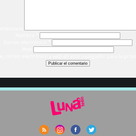
omentario
Nombre
*
Correo electrónico
*
Web
, correo electrónico y web en este navegador para la próx