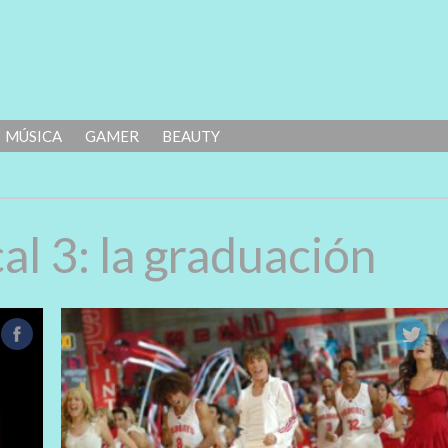
MÚSICA
GAMER
BEAUTY
al 3: la graduación