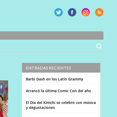
ENTRADAS RECIENTES
Barbi Dash en los Latin Grammy
Arrancó la última Comic Con del año
El Día del Kimchi se celebró con música
y degustaciones