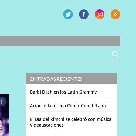
ENTRADAS RECIENTES
Barbi Dash en los Latin Grammy
Arrancó la última Comic Con del año
El Día del Kimchi se celebró con música
y degustaciones