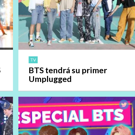
TV
S
BTS tendrá su primer
Umplugged