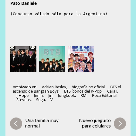
Pato Daniele
(Concurso válido sólo para la Argentina)
Archivado en:
Adrian Besley
,
biografía no oficial
,
BTS el
ascenso de Bangtan Boys
,
BTS íconos del K-Pop
,
Cara J
,
J-Hope
,
Jimin
,
Jin
,
Jungkook
,
RM
,
Roca Editorial
,
Stevens
,
Suga
,
V
Una familia muy
Nuevo jueguito
normal
para celulares