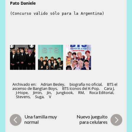
Pato Daniele
(Concurso válido sólo para la Argentina)
Archivado en:
Adrian Besley
,
biografía no oficial
,
BTS el
ascenso de Bangtan Boys
,
BTS íconos del K-Pop
,
Cara J
,
J-Hope
,
Jimin
,
Jin
,
Jungkook
,
RM
,
Roca Editorial
,
Stevens
,
Suga
,
V
Una familia muy
Nuevo jueguito
normal
para celulares