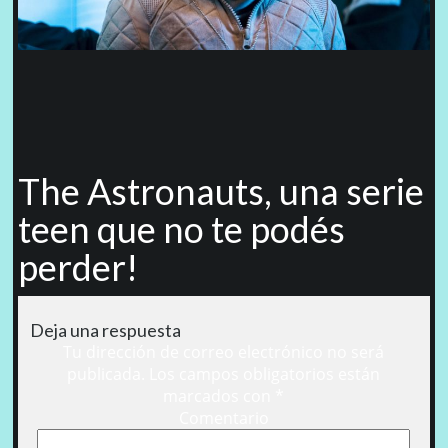
The Astronauts, una serie
teen que no te podés
perder!
Deja una respuesta
Tu dirección de correo electrónico no será
publicada.
Los campos obligatorios están
marcados con
*
Comentario