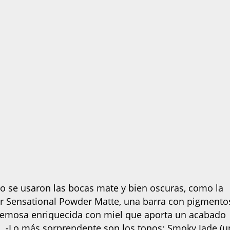
ño se usaron las bocas mate y bien oscuras, como la
r Sensational Powder Matte, una barra con pigmento
remosa enriquecida con miel que aporta un acabado
. -Lo más sorprendente son los tonos: Smoky Jade (u