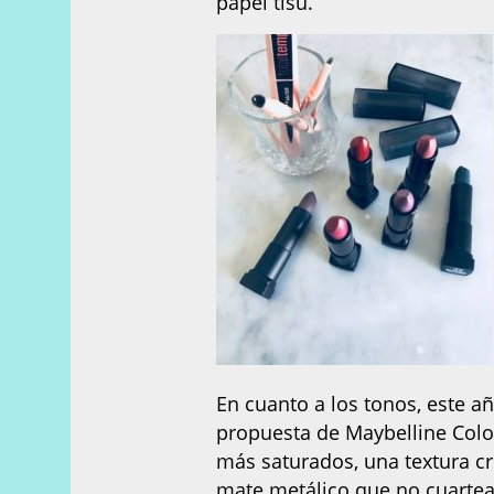
papel tisú.
En cuanto a los tonos, este a
propuesta de Maybelline Colo
más saturados, una textura c
mate metálico que no cuartea