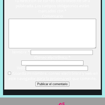
Tu dirección de correo electrónico no será
publicada.
Los campos obligatorios están
marcados con
*
Comentario
Nombre
*
Correo electrónico
*
Web
Guarda mi nombre, correo electrónico y web en
este navegador para la próxima vez que comente.