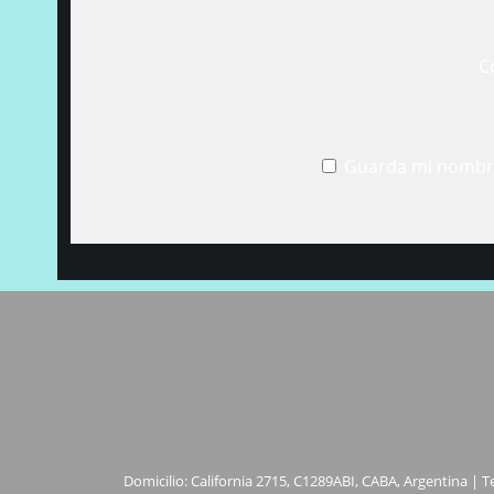
C
Guarda mi nombre
Domicilio: California 2715, C1289ABI, CABA, Argentina | T