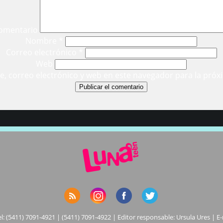
omentario
Nombre
*
Correo electrónico
*
Web
, correo electrónico y web en este navegador para la próx
el: (5411) 7091-4921 | (5411) 7091-4922 | Editor responsable: Ursula Ures | E-