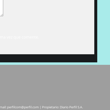
ima vez que comente.
mail:
perfilcom@perfil.com
| Propietario: Diario Perfil S.A.