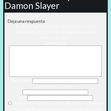
Damon Slayer
Deja una respuesta
Tu dirección de correo electrónico no será
publicada.
Los campos obligatorios están
marcados con
*
Comentario
Nombre
*
Correo electrónico
*
Web
Guarda mi nombre, correo electrónico y web en
este navegador para la próxima vez que comente.