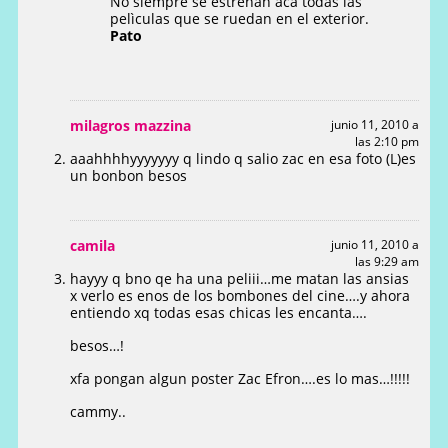
No siempre se estrenan acá todas las
pelìculas que se ruedan en el exterior.
Pato
milagros mazzina
junio 11, 2010 a
las 2:10 pm
aaahhhhyyyyyyy q lindo q salio zac en esa foto (L)es
un bonbon besos
camila
junio 11, 2010 a
las 9:29 am
hayyy q bno qe ha una peliii…me matan las ansias
x verlo es enos de los bombones del cine….y ahora
entiendo xq todas esas chicas les encanta….
besos…!
xfa pongan algun poster Zac Efron….es lo mas…!!!!!
cammy..