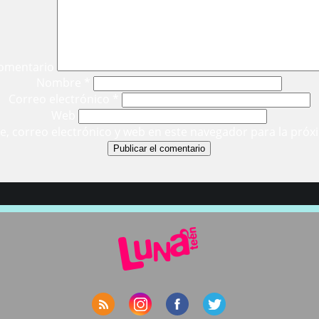
omentario
Nombre
*
Correo electrónico
*
Web
, correo electrónico y web en este navegador para la próx