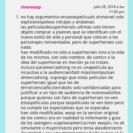
riverwasp
julio 28, 2018 a las
11:05 pm
no hay argumentso enuevaspelicuals dcmarvel solo
explsionespeleas nitrajes y andamas.
las peliculasdesuperheroes ultimas solo tienen
objeto comprar a jovenes que se identifican con el
nuevo estilo de vida y personal que colocan a los
personajes reinventados, pero de superheroes casi
nada.
han modificado no solo a superheroes sino a la vida
de los mismos, son solo nombre, de comics o la
idea del superheroe en meción ya no tratan.
incluso paramercadising no es unapelicula qu
nicautiva a la audienciainfatil m{aslosimpulsan
almercadsing. supongo que estas peliculas de
superheroes igual que las de
terrorcienciaficcionrobots solo sonfabricadas para
justificar a un tipo de audiencia de nuevosadultos.
porque quienes son fans de superheroes no ven
estaspeliculas porque laspeliculas se ven bien pero
no cumple las espectativas que se esperaba.
han sido modificados, wasp en la version original
de los comics era en realidad la informante y guia
de los avengers «capitanamerica:river wasp!», no sé
simutante o mujerinsecto pero tenia alasdeinsecto
de verdad y era una microscopica hada nunca se la