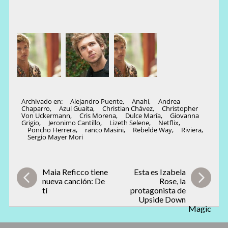
Archivado en:
Alejandro Puente
,
Anahí
,
Andrea
Chaparro
,
Azul Guaita
,
Christian Chávez
,
Christopher
Von Uckermann
,
Cris Morena
,
Dulce María
,
Giovanna
Grigio
,
Jeronimo Cantillo
,
Lizeth Selene
,
Netflix
,
Poncho Herrera
,
ranco Masini
,
Rebelde Way
,
Riviera
,
Sergio Mayer Mori
Maia Reficco tiene
Esta es Izabela
nueva canción: De
Rose, la
tí
protagonista de
Upside Down
Magic