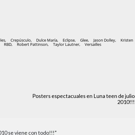
les
,
Crepúsculo
,
Dulce María
,
Eclipse
,
Glee
,
Jason Dolley
,
Kristen
,
RBD
,
Robert Pattinson
,
Taylor Lautner
,
Versailles
Posters espectacuales en Luna teen de julio
2010!!!
10 se viene con todo!!!”