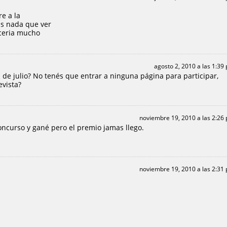
re a la
sas nada que ver
eceria mucho
agosto 2, 2010 a las 1:39
a de julio? No tenés que entrar a ninguna página para participar,
evista?
noviembre 19, 2010 a las 2:26
concurso y gané pero el premio jamas llego.
noviembre 19, 2010 a las 2:31
?