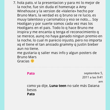
hola pato, vi la presentacion y para mi lo mejor de
la noche, fue sin duda el homenaje a Amy
Winehouse y la version de «Valerie» hecho por
Bruno Mars, la verdad es q bruno se re lucio, es
muuy talentoso y carismatico y eso se noto…. Soy
Hooligan y por suerte somos cada vez mas los
Hooligans en el pais. Todo lo q hace Bruno me
inspira y me encanta q tenga el reconocimiento q
se merece, aunq no haya ganado ningun premio en
la noche, lo cual m parecio injusto, pero no importa
xq el tiene el tan ansiado grammy q justin bieber
aun no tiene.
me gustaria q salier mas info y algun posters de
Bruno Mars
Gracias
Pato
septiembre 5,
2011 a las 9:41
am
como ya dije,
Luna teen
no sale más Daiana
besos
Pato