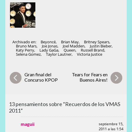
Archivado en:
Beyoncé
,
Brian May
,
Britney Spears
,
Bruno Mars
,
Joe Jonas
,
Joel Madden
,
Justin Bieber
,
Katy Perry
,
Lady GaGa
,
Queen
,
Russell Brand
,
Selena Gomez
,
Taylor Lautner
,
Victoria Justice
Gran final del
Tears for Fears en
Concurso KPOP
Buenos Aires!
13 pensamientos sobre “Recuerdos de los VMAS
2011”
maguii
septiembre 15,
2011 a las 1:54