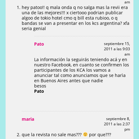
am
hey patoo!! q mala onda q no salga mas la revii era
una de las mejores!!! x ciertooo podrian publicar
algoo de tokio hotel cmo q bill esta rubioo, o q
bandas se van a presentar en los kcs argentina? xfa
seria genial
Pato
septiembre 15,
2011 a las 9:03
am
La información la seguirás teniendo acá y en
nuestro Facebook, en cuanto se confirmen los
participantes de los KCA los vamos a
anunciar tal como anunciamos que se harìa
en Buenos Aires antes que nadie
besos
Pato
maria
septiembre 8,
2011 a las 2:37
pm
que la revista no sale mas???
por que???