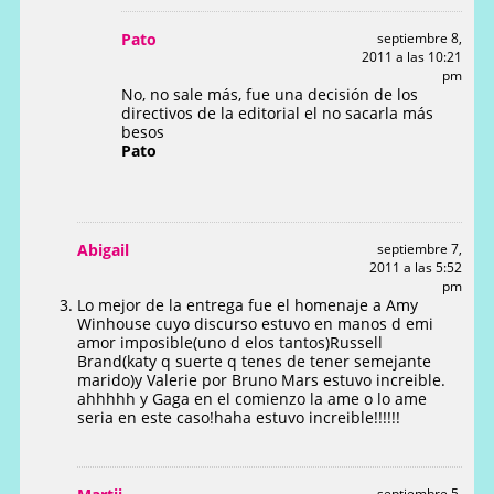
Pato
septiembre 8,
2011 a las 10:21
pm
No, no sale más, fue una decisión de los
directivos de la editorial el no sacarla más
besos
Pato
Abigail
septiembre 7,
2011 a las 5:52
pm
Lo mejor de la entrega fue el homenaje a Amy
Winhouse cuyo discurso estuvo en manos d emi
amor imposible(uno d elos tantos)Russell
Brand(katy q suerte q tenes de tener semejante
marido)y Valerie por Bruno Mars estuvo increible.
ahhhhh y Gaga en el comienzo la ame o lo ame
seria en este caso!haha estuvo increible!!!!!!
septiembre 5,