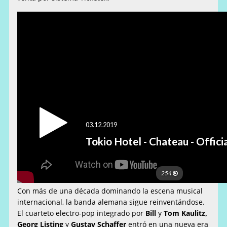
Con más de una década dominando la escena musical
internacional, la banda alemana sigue reinventándose.
El cuarteto electro-pop integrado por
Bill
y
Tom Kaulitz,
Georg Listing
y
Gustav Schaffer
entró en una nueva era