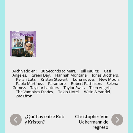
Archivado en:
30 Seconds to Mars
,
Bill Kaulitz
,
Casi
Angeles
,
Green Day
,
Hannah Montana
,
Jonas Brothers
,
Kellan Lutz
,
Kristen Stewart
,
Luna nueva
,
New Moon
,
Pablo Martínez
,
Paramore
,
Robert Pattinson
,
Selena
Gomez
,
Tayklor Lautner
,
Taylor Swift
,
Teen Angels
,
The Vampires Diaries
,
Tokio Hotel
,
Wisin & Yandel
,
Zac Efron
¿Qué hay entre Rob
Christopher Von
y Kristen?
Uckermann de
regreso