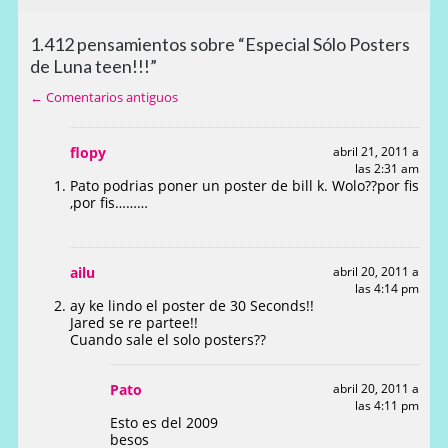
1.412 pensamientos sobre “Especial Sólo Posters
de Luna teen!!!”
← Comentarios antiguos
flopy
abril 21, 2011 a
las 2:31 am
Pato podrias poner un poster de bill k. Wolo??por fis
,por fis………
ailu
abril 20, 2011 a
las 4:14 pm
ay ke lindo el poster de 30 Seconds!!
Jared se re partee!!
Cuando sale el solo posters??
Pato
abril 20, 2011 a
las 4:11 pm
Esto es del 2009
besos