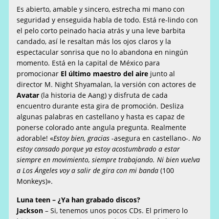
Es abierto, amable y sincero, estrecha mi mano con
seguridad y enseguida habla de todo. Está re-lindo con
el pelo corto peinado hacia atrás y una leve barbita
candado, así le resaltan más los ojos claros y la
espectacular sonrisa que no lo abandona en ningún
momento. Está en la capital de México para
promocionar
El último maestro del aire
junto al
director M. Night Shyamalan, la versión con actores de
Avatar
(la historia de Aang) y disfruta de cada
encuentro durante esta gira de promoción. Desliza
algunas palabras en castellano y hasta es capaz de
ponerse colorado ante angula pregunta. Realmente
adorable! «
Estoy bien, gracias
-asegura en castellano-.
No
estoy cansado porque ya estoy acostumbrado a estar
siempre en movimiento, siempre trabajando. Ni bien vuelva
a Los Ángeles voy a salir de gira con mi banda
(100
Monkeys)».
Luna teen – ¿
Ya han grabado discos?
Jackson
– Si, tenemos unos pocos CDs. El primero lo