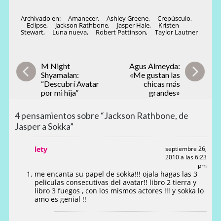
Archivado en:
Amanecer
,
Ashley Greene
,
Crepúsculo
,
Eclipse
,
Jackson Rathbone
,
Jasper Hale
,
Kristen
Stewart
,
Luna nueva
,
Robert Pattinson
,
Taylor Lautner
M Night
Agus Almeyda:
Shyamalan:
«Me gustan las
“Descubrí Avatar
chicas más
por mi hija”
grandes»
4 pensamientos sobre “Jackson Rathbone, de
Jasper a Sokka”
lety
septiembre 26,
2010 a las 6:23
pm
me encanta su papel de sokka!!! ojala hagas las 3
peliculas consecutivas del avatar!! libro 2 tierra y
libro 3 fuegos , con los mismos actores !!! y sokka lo
amo es genial !!